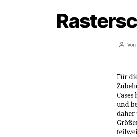
Rastersc
Von
Beitra
Für di
Zubehö
Cases 
und be
daher 
Größen
teilwe