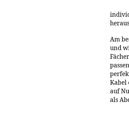
indivi
herau
Am bes
und wi
Fächer
passen
perfek
Kabel 
auf N
als Ab