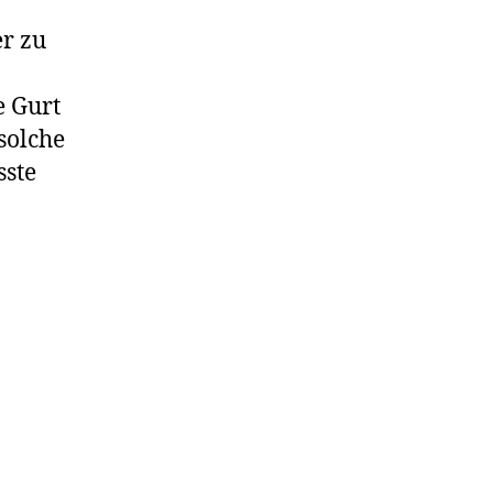
r zu
e Gurt
solche
ste
ckten