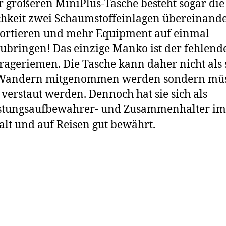
r größeren MiniPlus-Tasche besteht sogar die
hkeit zwei Schaumstoffeinlagen übereinande
ortieren und mehr Equipment auf einmal
ubringen! Das einzige Manko ist der fehlend
rageriemen. Die Tasche kann daher nicht als 
Wandern mitgenommen werden sondern müs
 verstaut werden. Dennoch hat sie sich als
stungsaufbewahrer- und Zusammenhalter im
lt und auf Reisen gut bewährt.
ibts noch ein kleines Video zur perfekt verpa
ncam: