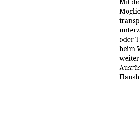
Mit de
Möglic
transp
unterz
oder T
beim 
weiter
Ausrü
Hausha
Hier g
Actio