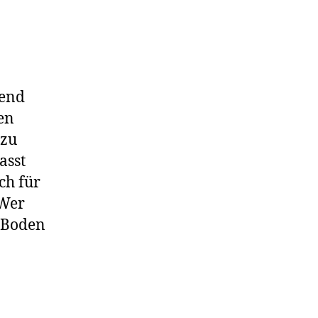
bend
en
azu
asst
ch für
 Wer
 Boden