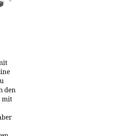
mit
eine
zu
ch den
 mit
aber
gen