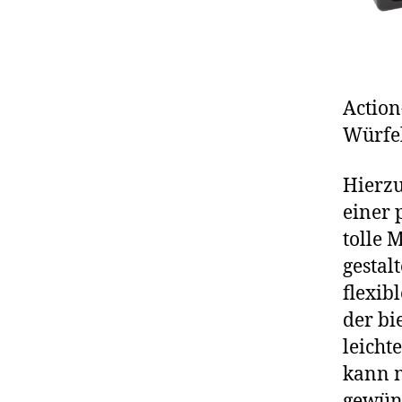
Actio
Würfe
Hierzu
einer 
tolle 
gestal
flexib
der bi
leicht
kann m
gewün