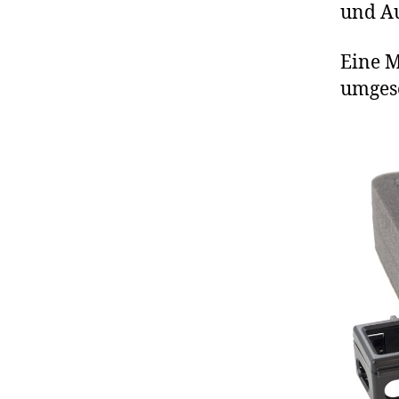
und Au
Eine M
umgese