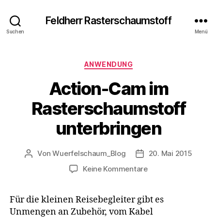
Feldherr Rasterschaumstoff
Suchen
Menü
Kategorien
ANWENDUNG
Action-Cam im
Rasterschaumstoff
unterbringen
Von
Wuerfelschaum_Blog
20. Mai 2015
Beitragsautor
Veröffentlichungsdat
zu
Keine Kommentare
Action-
Cam
Für die kleinen Reisebegleiter gibt es
im
Unmengen an Zubehör, vom Kabel
Rasterschaumstoff