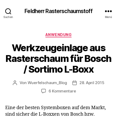
Feldherr Rasterschaumstoff
Suchen
Menü
Kategorien
ANWENDUNG
Werkzeugeinlage aus
Rasterschaum für Bosch
/ Sortimo L-Boxx
Von
Wuerfelschaum_Blog
28. April 2015
Beitragsautor
Veröffentlichungsdat
zu
6 Kommentare
Werkzeugeinlage
aus
Eine der besten Systemboxen auf dem Markt,
Rasterschaum
sind sicher die L-Boxxen von Bosch bzw.
für