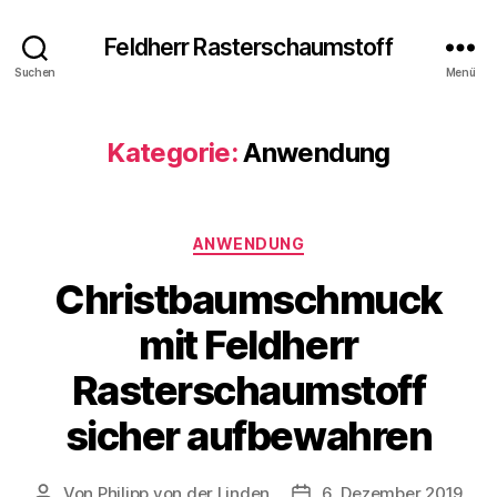
Feldherr Rasterschaumstoff
Suchen
Menü
Kategorie:
Anwendung
Kategorien
ANWENDUNG
Christbaumschmuck
mit Feldherr
Rasterschaumstoff
sicher aufbewahren
Von
Philipp von der Linden
6. Dezember 2019
Beitragsautor
Veröffentlichungsdatum