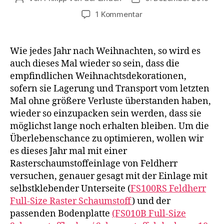
zu
1 Kommentar
Christbaumschmuck
mit
Feldherr
Wie jedes Jahr nach Weihnachten, so wird es
Rasterschaumstoff
auch dieses Mal wieder so sein, dass die
sicher
empfindlichen Weihnachtsdekorationen,
aufbewahren
sofern sie Lagerung und Transport vom letzten
Mal ohne größere Verluste überstanden haben,
wieder so einzupacken sein werden, dass sie
möglichst lange noch erhalten bleiben. Um die
Überlebenschance zu optimieren, wollen wir
es dieses Jahr mal mit einer
Rasterschaumstoffeinlage von Feldherr
versuchen, genauer gesagt mit der Einlage mit
selbstklebender Unterseite (
FS100RS Feldherr
Full-Size Raster Schaumstoff
) und der
passenden Bodenplatte
(FS010B Full-Size