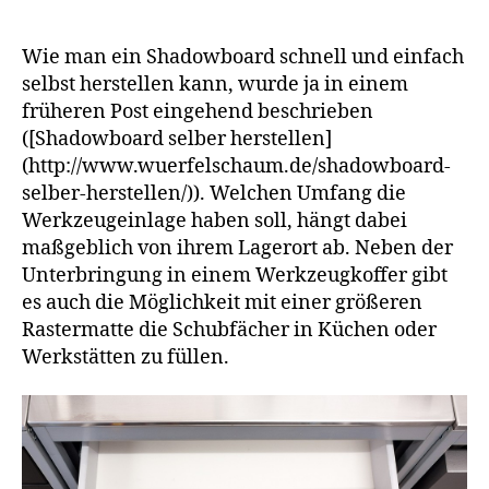
im
(Ikea)
Wie man ein Shadowboard schnell und einfach
Küchen-
selbst herstellen kann, wurde ja in einem
Schubfach
früheren Post eingehend beschrieben
//
([Shadowboard selber herstellen]
Werkzeugeinlage
(http://www.wuerfelschaum.de/shadowboard-
selber
selber-herstellen/)). Welchen Umfang die
machen
Werkzeugeinlage haben soll, hängt dabei
maßgeblich von ihrem Lagerort ab. Neben der
Unterbringung in einem Werkzeugkoffer gibt
es auch die Möglichkeit mit einer größeren
Rastermatte die Schubfächer in Küchen oder
Werkstätten zu füllen.