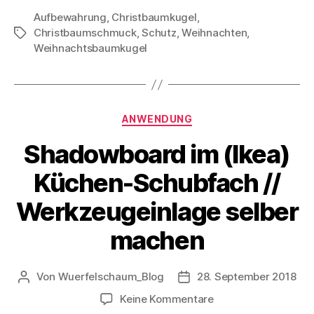
Aufbewahrung
,
Christbaumkugel
,
Christbaumschmuck
,
Schutz
,
Weihnachten
,
Schlagwörter
Weihnachtsbaumkugel
Kategorien
ANWENDUNG
Shadowboard im (Ikea)
Küchen-Schubfach //
Werkzeugeinlage selber
machen
Von
Wuerfelschaum_Blog
28. September 2018
Beitragsautor
Veröffentlichungsdatum
zu
Keine Kommentare
Shadowboard