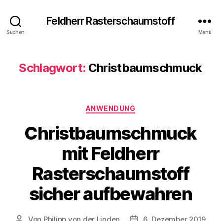
Feldherr Rasterschaumstoff
Suchen
Menü
Schlagwort:
Christbaumschmuck
Kategorien
ANWENDUNG
Christbaumschmuck
mit Feldherr
Rasterschaumstoff
sicher aufbewahren
Von
Philipp von der Linden
6. Dezember 2019
Beitragsautor
Veröffentlichungsdatum