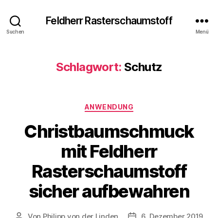
Feldherr Rasterschaumstoff
Suchen
Menü
Schlagwort:
Schutz
Kategorien
ANWENDUNG
Christbaumschmuck
mit Feldherr
Rasterschaumstoff
sicher aufbewahren
Von
Philipp von der Linden
6. Dezember 2019
Beitragsautor
Veröffentlichungsdatum