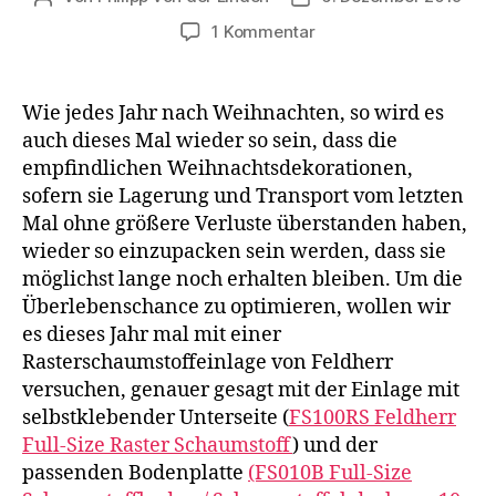
zu
1 Kommentar
Christbaumschmuck
mit
Feldherr
Wie jedes Jahr nach Weihnachten, so wird es
Rasterschaumstoff
auch dieses Mal wieder so sein, dass die
sicher
empfindlichen Weihnachtsdekorationen,
aufbewahren
sofern sie Lagerung und Transport vom letzten
Mal ohne größere Verluste überstanden haben,
wieder so einzupacken sein werden, dass sie
möglichst lange noch erhalten bleiben. Um die
Überlebenschance zu optimieren, wollen wir
es dieses Jahr mal mit einer
Rasterschaumstoffeinlage von Feldherr
versuchen, genauer gesagt mit der Einlage mit
selbstklebender Unterseite (
FS100RS Feldherr
Full-Size Raster Schaumstoff
) und der
passenden Bodenplatte
(FS010B Full-Size