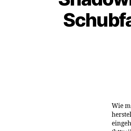
Schubfa
Wie ma
herste
eingeh