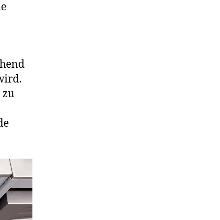
de
chend
wird.
 zu
de