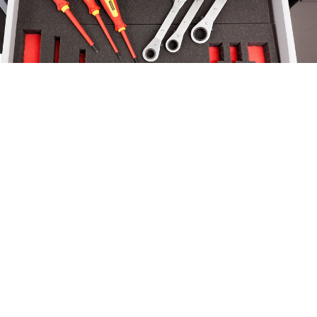
wbard für Werkzeuge in Schrankschublade
sen sich Werkzeuge übersichtlich und sicher
uen.
quellen: