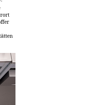
-
e
rort
ffer
tätten