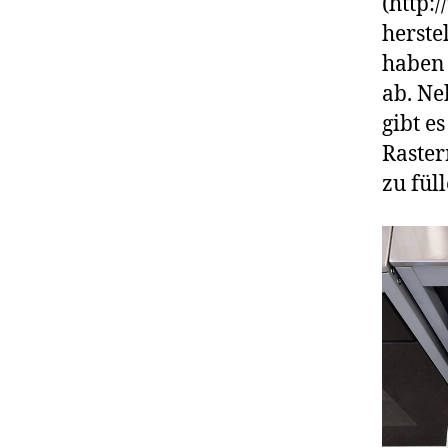
(http:
herste
haben 
ab. Ne
gibt e
Raster
zu füll