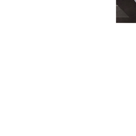
Shado
So las
versta
Bezugs