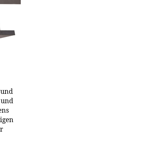
 und
h und
ens
rigen
r