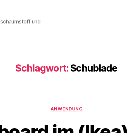
lschaumstoff und
Schlagwort:
Schublade
Kategorien
ANWENDUNG
oard im (Ikea)