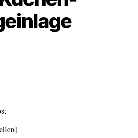
geinlage
st
ellen]