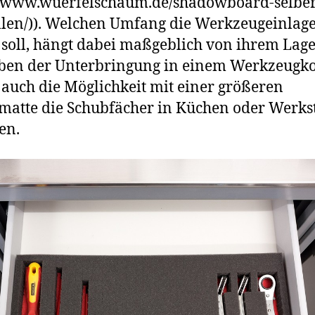
//www.wuerfelschaum.de/shadowboard-selber
machen
llen/)). Welchen Umfang die Werkzeugeinlag
soll, hängt dabei maßgeblich von ihrem Lage
ben der Unterbringung in einem Werkzeugko
s auch die Möglichkeit mit einer größeren
matte die Schubfächer in Küchen oder Werks
en.