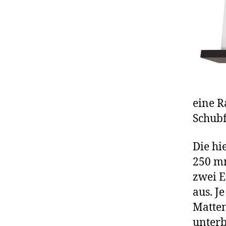
eine R
Schub
Die hi
250 mm
zwei E
aus. J
Matten
unterb