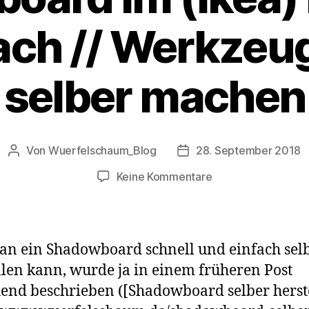
ch // Werkzeu
selber machen
Von
Wuerfelschaum_Blog
28. September 2018
Beitragsautor
Veröffentlichungsdatum
zu
Keine Kommentare
Shadowboard
im
(Ikea)
Küchen-
n ein Shadowboard schnell und einfach selb
Schubfach
llen kann, wurde ja in einem früheren Post
//
end beschrieben ([Shadowboard selber herst
Werkzeugeinlage
selber