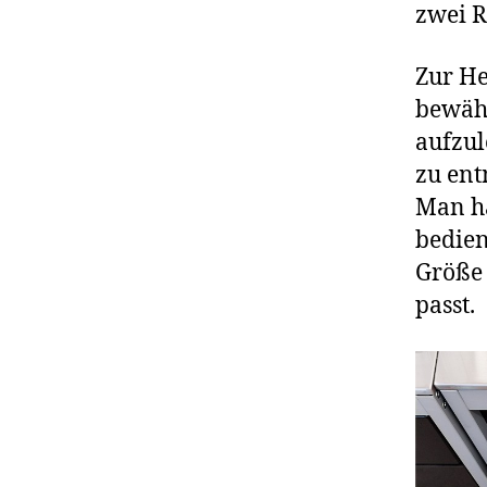
zwei R
Zur He
bewähr
aufzul
zu ent
Man ha
bedien
Größe 
passt.